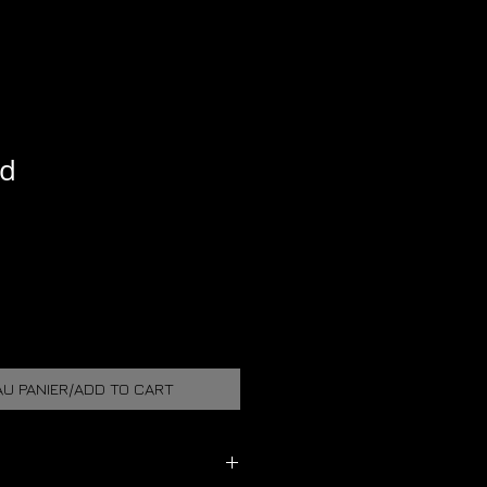
nd
U PANIER/ADD TO CART