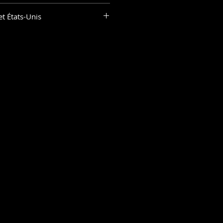
st une référence de couleur
et États-Unis
er d'un moniteur à l'autre.
 : livraison gratuite
r dans tous les pays
 votre code postal pour connaitre