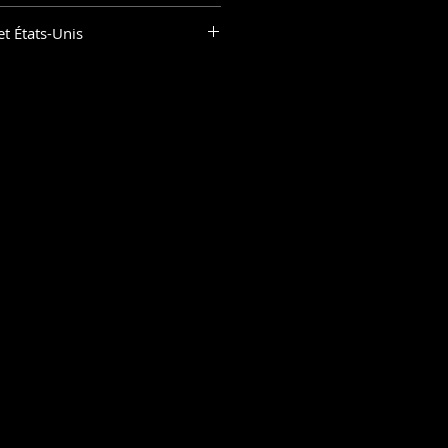
st une référence de couleur
et États-Unis
er d'un moniteur à l'autre.
 : livraison gratuite
r dans tous les pays
 votre code postal pour connaitre