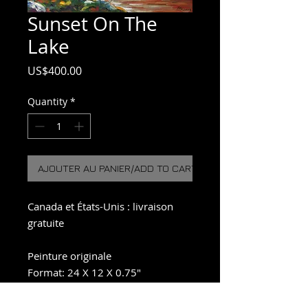
Sunset On The
Lake
Price
US$400.00
Quantity
*
AJOUTER AU PANIER/ADD TO CART
Canada et États-Unis : livraison
gratuite
Peinture originale
Format: 24 X 12 X 0.75"
Huile sur toile, protection uv
Prête à être suspendue